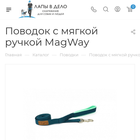
0
Поводок c мягкой
ручкой MagWay
—
—
—
Главная
Каталог
Поводки
Поводок c мягкой руч