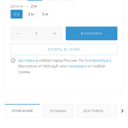
Длина
—
2 м
2 м
3 м
5 м
В КОРЗИНУ
КУПИТЬ В 1 КЛИК
Доставка
в любой город России. По
Екатеринбургу
бесплатно от 1500 руб. или
самовывоз
от любой
суммы.
ОПИСАНИЕ
ОТЗЫВЫ
ДОСТАВКА
СА