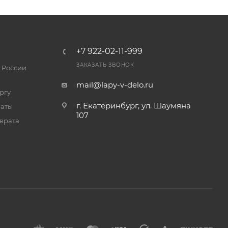
+7 922-02-11-999
ЗАКАЗАТЬ ЗВОНОК
 России
mail@lapy-v-delo.ru
ргу
г. Екатеринбург, ул. Шаумяна
латы
107
врата