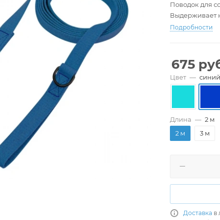
Поводок для с
Выдерживает на
Подробности
675
руб
Цвет
—
сини
Длина
—
2 м
2 м
3 м
Доставка
в 