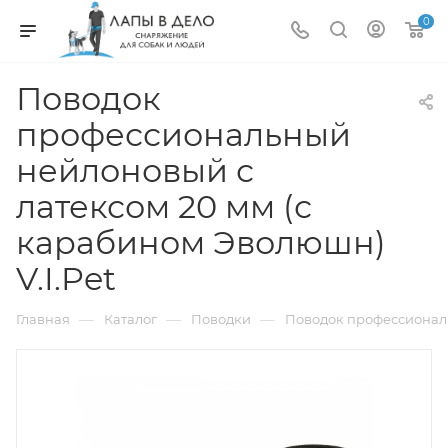
0
Поводок
профессиональный
нейлоновый с
латексом 20 мм (с
карабином Эволюшн)
V.I.Pet
—
—
—
Главная
Каталог
Поводки
Поводок профессиональ