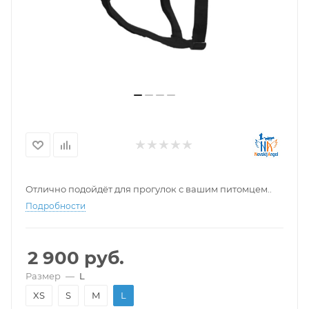
Отлично подойдёт для прогулок с вашим питомцем..
Подробности
2 900
руб.
Размер
—
L
XS
S
M
L