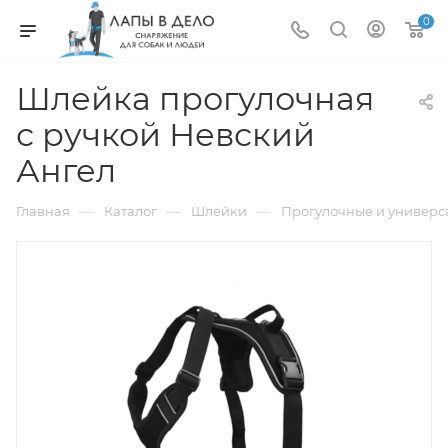
0
Шлейка прогулочная
с ручкой Невский
Ангел
—
—
—
Главная
Каталог
Шлейки
Прогулочные и универ