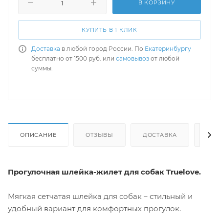
В КОРЗИНУ
КУПИТЬ В 1 КЛИК
Доставка
в любой город России. По
Екатеринбургу
бесплатно от 1500 руб. или
самовывоз
от любой
суммы.
ОПИСАНИЕ
ОТЗЫВЫ
ДОСТАВКА
СА
Прогулочная шлейка-жилет для собак Truelove.
Мягкая сетчатая шлейка для собак – стильный и
удобный вариант для комфортных прогулок.