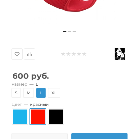
600
руб.
Размер
—
L
S
M
L
XL
Цвет
—
красный