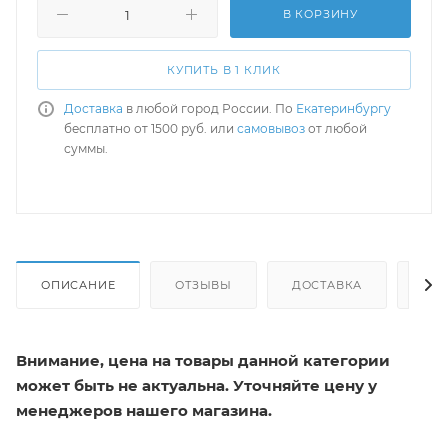
В КОРЗИНУ
КУПИТЬ В 1 КЛИК
Доставка
в любой город России. По
Екатеринбургу
бесплатно от 1500 руб. или
самовывоз
от любой
суммы.
ОПИСАНИЕ
ОТЗЫВЫ
ДОСТАВКА
СА
Внимание, цена на товары данной категории
может быть не актуальна. Уточняйте цену у
менеджеров нашего магазина.