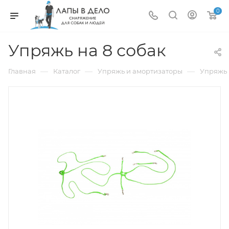
0
Упряжь на 8 собак
—
—
—
Главная
Каталог
Упряжь и амортизаторы
Упряжь 