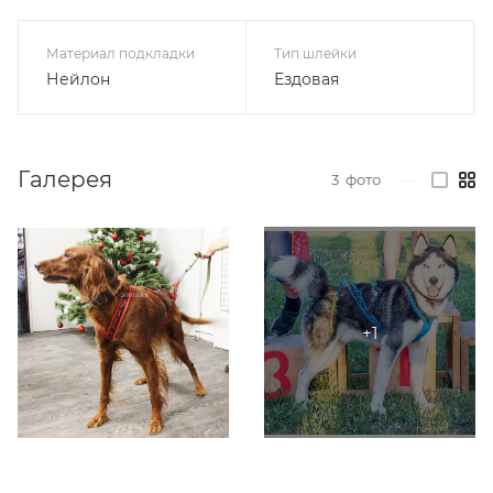
Материал подкладки
Тип шлейки
Нейлон
Ездовая
Галерея
3
фото
—