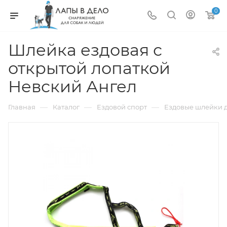
0
Шлейка ездовая с
открытой лопаткой
Невский Ангел
—
—
—
Главная
Каталог
Ездовой спорт
Ездовые шлейки д