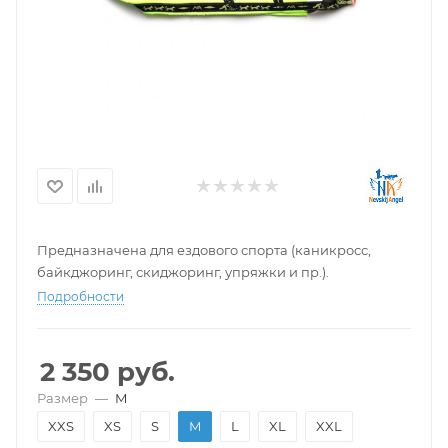
Предназначена для ездового спорта (каникросс,
байкджоринг, скиджоринг, упряжки и пр.).
Подробности
2 350
руб.
Размер
—
M
XXS
XS
S
M
L
XL
XXL