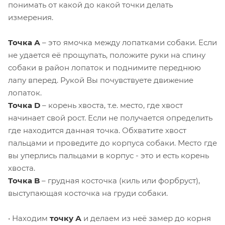
понимать от какой до какой точки делать
измерения.
Точка А
– это ямочка между лопатками собаки. Если
не удается её прощупать, положите руки на спину
собаки в район лопаток и поднимите переднюю
лапу вперед. Рукой Вы почувствуете движение
лопаток.
Точка D
– корень хвоста, т.е. место, где хвост
начинает свой рост. Если не получается определить
где находится данная точка. Обхватите хвост
пальцами и проведите до корпуса собаки. Место где
вы уперлись пальцами в корпус - это и есть корень
хвоста.
Точка B
– грудная косточка (киль или форбруст),
выступающая косточка на груди собаки.
• Находим
точку А
и делаем из неё замер до корня