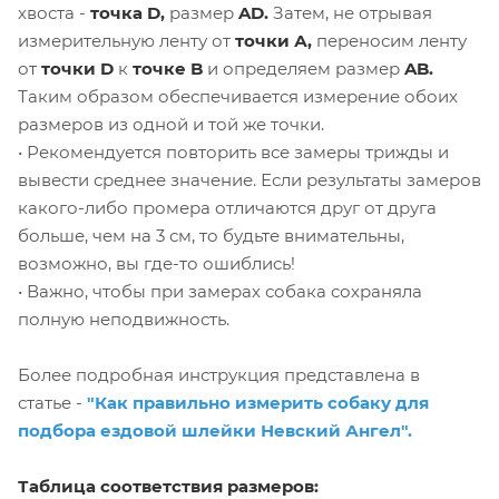
хвоста -
точка D,
размер
AD.
Затем, не отрывая
измерительную ленту от
точки А,
переносим ленту
от
точки D
к
точке B
и определяем размер
AB.
Таким образом обеспечивается измерение обоих
размеров из одной и той же точки.
• Рекомендуется повторить все замеры трижды и
вывести среднее значение. Если результаты замеров
какого-либо промера отличаются друг от друга
больше, чем на 3 см, то будьте внимательны,
возможно, вы где-то ошиблись!
• Важно, чтобы при замерах собака сохраняла
полную неподвижность.
Более подробная инструкция представлена в
статье -
"Как правильно измерить собаку для
подбора ездовой шлейки Невский Ангел".
Таблица соответствия размеров: