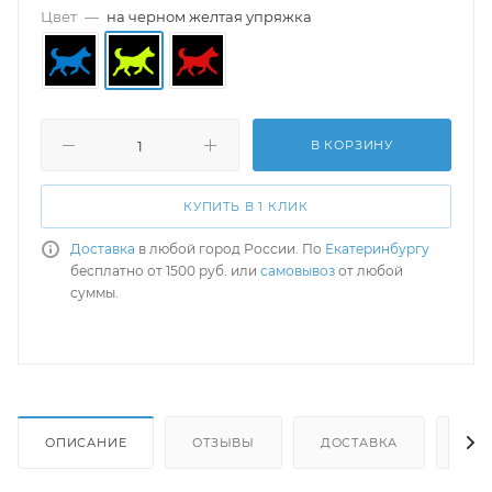
Цвет
—
на черном желтая упряжка
В КОРЗИНУ
КУПИТЬ В 1 КЛИК
Доставка
в любой город России. По
Екатеринбургу
бесплатно от 1500 руб. или
самовывоз
от любой
суммы.
ОПИСАНИЕ
ОТЗЫВЫ
ДОСТАВКА
СА