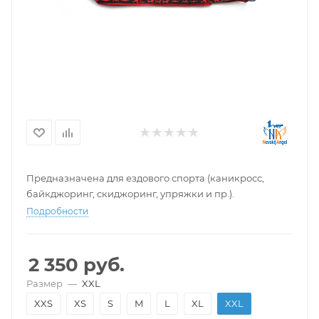
Предназначена для ездового спорта (каникросс,
байкджоринг, скиджоринг, упряжки и пр.).
Подробности
2 350
руб.
Размер
—
XXL
XXS
XS
S
M
L
XL
XXL