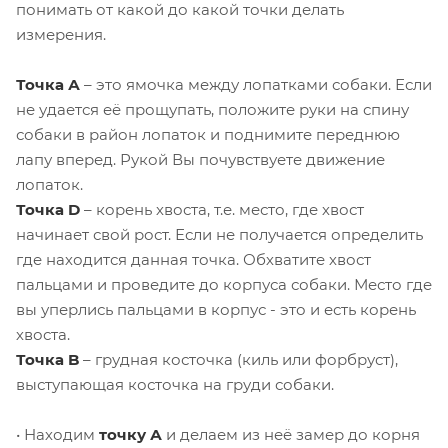
понимать от какой до какой точки делать
измерения.
Точка А
– это ямочка между лопатками собаки. Если
не удается её прощупать, положите руки на спину
собаки в район лопаток и поднимите переднюю
лапу вперед. Рукой Вы почувствуете движение
лопаток.
Точка D
– корень хвоста, т.е. место, где хвост
начинает свой рост. Если не получается определить
где находится данная точка. Обхватите хвост
пальцами и проведите до корпуса собаки. Место где
вы уперлись пальцами в корпус - это и есть корень
хвоста.
Точка B
– грудная косточка (киль или форбруст),
выступающая косточка на груди собаки.
• Находим
точку А
и делаем из неё замер до корня