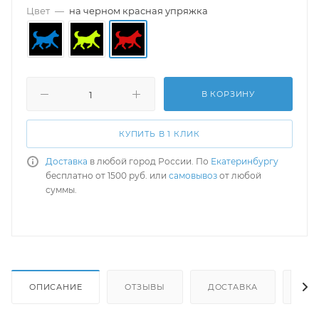
Цвет
—
на черном красная упряжка
В КОРЗИНУ
КУПИТЬ В 1 КЛИК
Доставка
в любой город России. По
Екатеринбургу
бесплатно от 1500 руб. или
самовывоз
от любой
суммы.
ОПИСАНИЕ
ОТЗЫВЫ
ДОСТАВКА
СА