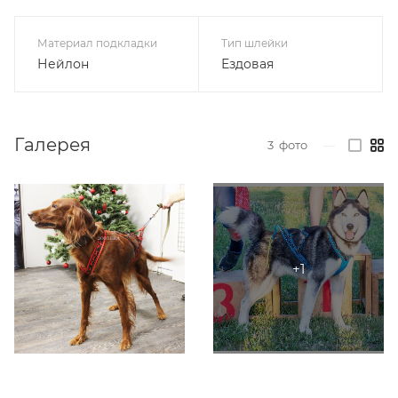
Материал подкладки
Тип шлейки
Нейлон
Ездовая
Галерея
3
фото
—