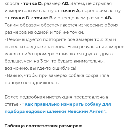
хвоста -
точка D,
размер
AD.
Затем, не отрывая
измерительную ленту от
точки А,
переносим ленту
от
точки D
к
точке B
и определяем размер
AB.
Таким образом обеспечивается измерение обоих
размеров из одной и той же точки.
• Рекомендуется повторить все замеры трижды и
вывести среднее значение. Если результаты замеров
какого-либо промера отличаются друг от друга
больше, чем на 3 см, то будьте внимательны,
возможно, вы где-то ошиблись!
• Важно, чтобы при замерах собака сохраняла
полную неподвижность.
Более подробная инструкция представлена в
статье -
"Как правильно измерить собаку для
подбора ездовой шлейки Невский Ангел".
Таблица соответствия размеров: