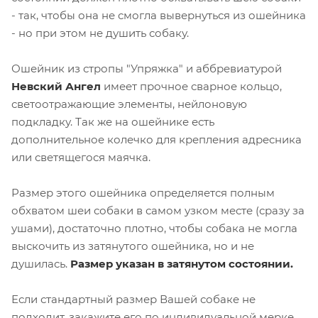
- так, чтобы она не смогла вывернуться из ошейника
- но при этом не душить собаку.
Ошейник из стропы "Упряжка" и аббревиатурой
Невский Ангел
имеет прочное сварное кольцо,
светоотражающие элементы, нейлоновую
подкладку. Так же на ошейнике есть
дополнительное колечко для крепления адресника
или светящегося маячка.
Размер этого ошейника определяется полным
обхватом шеи собаки в самом узком месте (сразу за
ушами), достаточно плотно, чтобы собака не могла
выскочить из затянутого ошейника, но и не
душилась.
Размер указан в затянутом состоянии.
Если стандартный размер Вашей собаке не
подходит, закажите его по индивидуальной мерке.