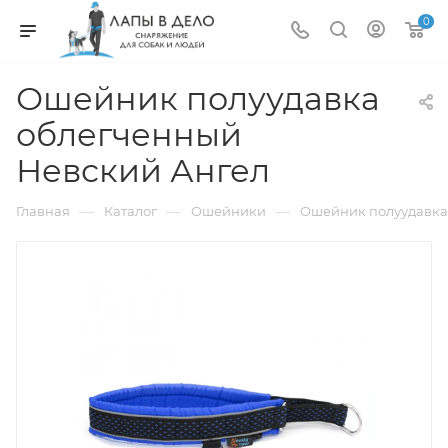
0
Ошейник полуудавка
облегченный
Невский Ангел
—
—
—
Главная
Каталог
Ошейники
Ошейник полуудавка