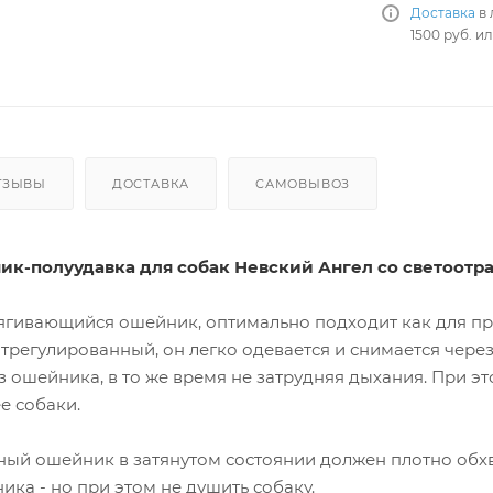
Доставка
в 
1500 руб. и
ТЗЫВЫ
ДОСТАВКА
САМОВЫВОЗ
к-полуудавка для собак Невский Ангел со светоотра
ягивающийся ошейник, оптимально подходит как для про
трегулированный, он легко одевается и снимается через
з ошейника, в то же время не затрудняя дыхания. При э
е собаки.
й ошейник в затянутом состоянии должен плотно обхва
ика - но при этом не душить собаку.