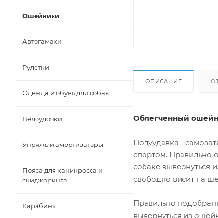
Ошейники
Автогамаки
Рулетки
ОПИСАНИЕ
О
Одежда и обувь для собак
Облегченный ошейни
Велоудочки
Полуудавка - самозат
Упряжь и амортизаторы
спортом. Правильно о
собаке вывернуться и
Пояса для каникросса и
свободно висит на ше
скиджоринга
Правильно подобранны
Карабины
вывернуться из ошейн