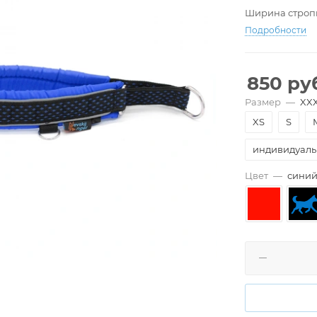
Ширина стропы
Подробности
850
руб
Размер
—
XX
XS
S
индивидуал
Цвет
—
сини