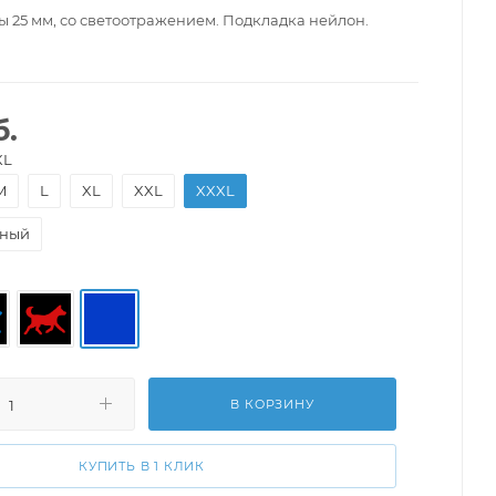
 25 мм, со светоотражением. Подкладка нейлон.
.
XL
M
L
XL
XXL
XXXL
ьный
й
В КОРЗИНУ
КУПИТЬ В 1 КЛИК