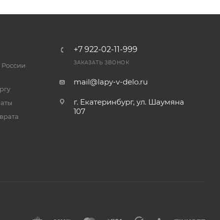
+7 922-02-11-999
ЗАКАЗАТЬ ЗВОНОК
 России
mail@lapy-v-delo.ru
ргу
г. Екатеринбург, ул. Шаумяна
латы
107
врата